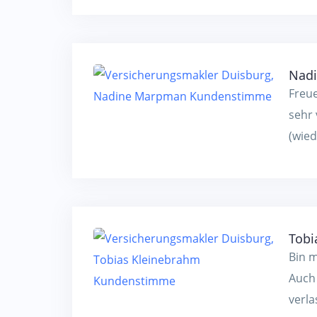
Nad
Freue
sehr
(wie
Tobi
Bin m
Auch 
verla