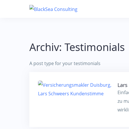
Skip
to
content
Archiv:
Testimonials
A post type for your testimonials
Lars
Einfa
zu ma
wirkl