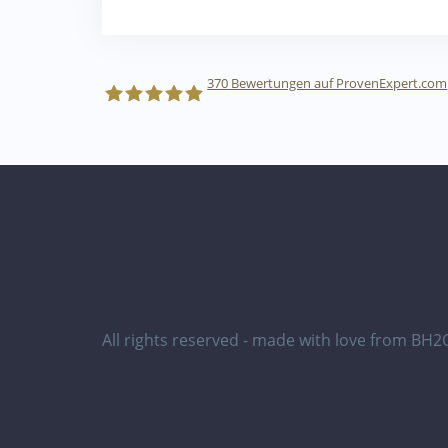
370
Bewertungen auf ProvenExpert.com
BlackSea Consulting GmbH
All rights reserved - made with love from BH2