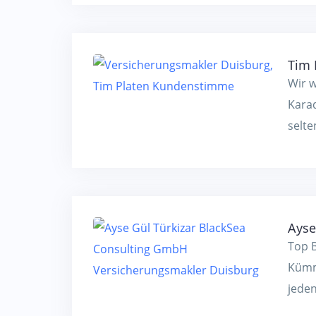
Tim 
Wir w
Karad
selte
Ayse
Top B
Kümm
jeden