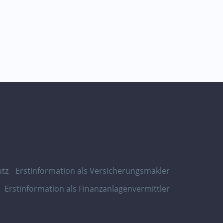
tz
Erstinformation als Versicherungsmakler
Erstinformation als Finanzanlagenvermittler