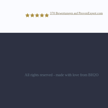
370
Bewertungen auf ProvenExpert.com
BlackSea Consulting GmbH
All rights reserved - made with love from BH2O