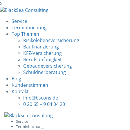
x
Service
Terminbuchung
Top Themen
Risikolebensversicherung
Baufinanzierung
KFZ-Versicherung
Berufsunfähigkeit
Gebäudeversicherung
Schuldnerberatung
Blog
Kundenstimmen
Kontakt
info@bscons.de
0 20 65 – 9 04 04 20
Skip
to
Service
Terminbuchung
content