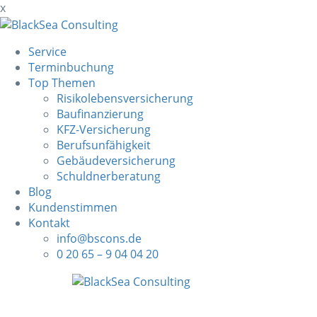
x
Service
Terminbuchung
Top Themen
Risikolebensversicherung
Baufinanzierung
KFZ-Versicherung
Berufsunfähigkeit
Gebäudeversicherung
Schuldnerberatung
Blog
Kundenstimmen
Kontakt
info@bscons.de
0 20 65 – 9 04 04 20
Skip
to
content