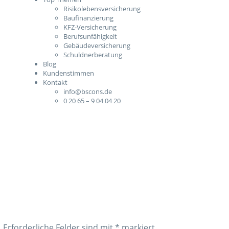
Risikolebensversicherung
Baufinanzierung
KFZ-Versicherung
Berufsunfähigkeit
Gebäudeversicherung
Schuldnerberatung
Blog
Kundenstimmen
Kontakt
info@bscons.de
0 20 65 – 9 04 04 20
.
Erforderliche Felder sind mit
*
markiert