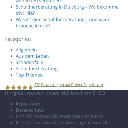
wirklich zu verstehen?
Schuldnerberatung in Duisburg – Wo bekomme
ich Hilfe?
Was ist eine Schuldnerberatung – und wann
brauche ich sie?
Kategorien
Allgemein
Aus dem Leben
Schadenfälle
Schuldnerberatung
Top Themen
370
Bewertungen auf ProvenExpert.com
All rights reserved - made with love from BH2O
Impressum
BlackSea Consulting GmbH
Datenschutz
Erstinformation als Versicherungsmakler
Erstinformation als Finanzanlagenvermittler