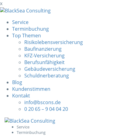
x
Service
Terminbuchung
Top Themen
Risikolebensversicherung
Baufinanzierung
KFZ-Versicherung
Berufsunfähigkeit
Gebäudeversicherung
Schuldnerberatung
Blog
Kundenstimmen
Kontakt
info@bscons.de
0 20 65 – 9 04 04 20
Skip
to
Service
Terminbuchung
content