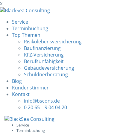
x
Service
Terminbuchung
Top Themen
Risikolebensversicherung
Baufinanzierung
KFZ-Versicherung
Berufsunfähigkeit
Gebäudeversicherung
Schuldnerberatung
Blog
Kundenstimmen
Kontakt
info@bscons.de
0 20 65 – 9 04 04 20
Skip
to
Service
Terminbuchung
content