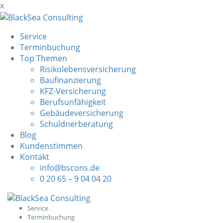
x
Service
Terminbuchung
Top Themen
Risikolebensversicherung
Baufinanzierung
KFZ-Versicherung
Berufsunfähigkeit
Gebäudeversicherung
Schuldnerberatung
Blog
Kundenstimmen
Kontakt
info@bscons.de
0 20 65 – 9 04 04 20
Skip
to
Service
Terminbuchung
content