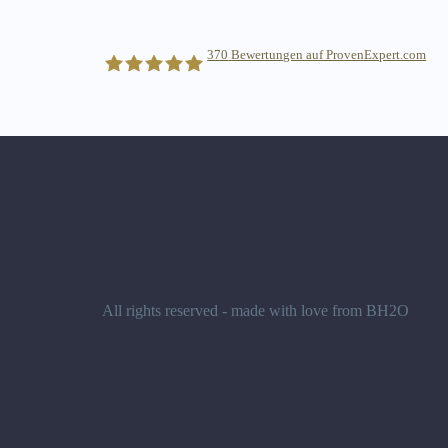
370
Bewertungen auf ProvenExpert.com
BlackSea Consulting GmbH
All rights reserved - made with love from BH2O